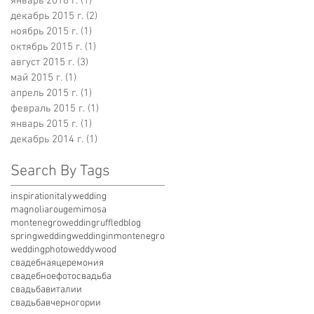
январь 2016 г.
(1)
1 пост
декабрь 2015 г.
(2)
2 поста
ноябрь 2015 г.
(1)
1 пост
октябрь 2015 г.
(1)
1 пост
август 2015 г.
(3)
3 поста
май 2015 г.
(1)
1 пост
апрель 2015 г.
(1)
1 пост
февраль 2015 г.
(1)
1 пост
январь 2015 г.
(1)
1 пост
декабрь 2014 г.
(1)
1 пост
Search By Tags
inspiration
italywedding
magnoliarouge
mimosa
montenegrowedding
ruffledblog
spring
wedding
weddinginmontenegro
weddingphoto
weddywood
свадебнаяцеремония
свадебноефото
свадьба
свадьбавиталии
свадьбавчерногории