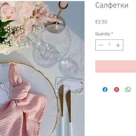
Салфетки
Price
€2.50
Quantity
*