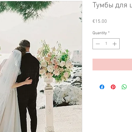
Тумбы для 
Price
€15.00
Quantity
*