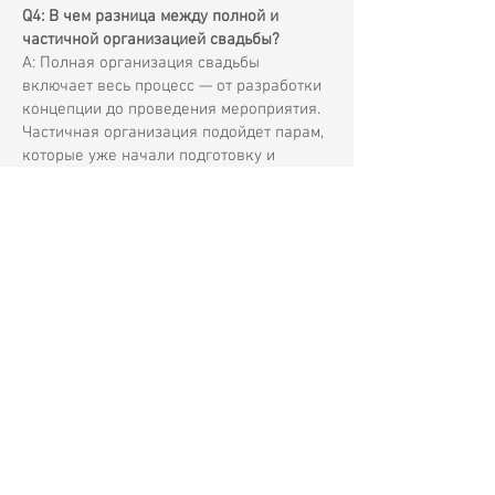
Q4: В чем разница между полной и
частичной организацией свадьбы?
A: Полная организация свадьбы
включает весь процесс — от разработки
концепции до проведения мероприятия.
Частичная организация подойдет парам,
которые уже начали подготовку и
нуждаются в профессиональной помощи
для завершения и координации всех
деталей.
Q5: Подходит ли Черногория для
камерных свадеб и свадеб для двоих?
A: Безусловно. Черногория предлагает
потрясающие локации у моря, в горах и в
исторических местах, что делает её
идеальным направлением для камерных
свадеб и свадеб для двоих.
Q6: Когда лучше начинать планирование
свадьбы в Черногории?