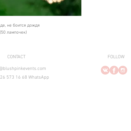
де, не боится дождя
 (50 лампочек)
​CONTACT
FOLLOW
o@blushpinkevents.com
926 573 16 68 WhatsApp