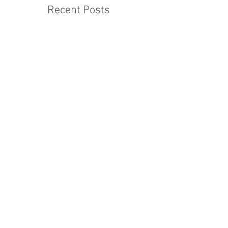
Recent Posts
ЧЕРЕЗ РАССТОЯНИЯ
MONTENEGRO DREAMS
В СОЛНЕЧНОЙ ЧЕРНОГОРИИ