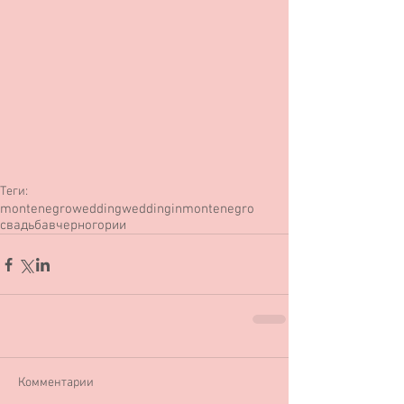
Теги:
montenegrowedding
weddinginmontenegro
свадьбавчерногории
Комментарии