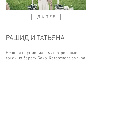
Д А Л Е Е
РАШИД И ТАТЬЯНА
Нежная церемония в мятно-розовых
тонах на берегу Боко-Которского залива.
Когда за день до свадьбы мы
встретились с этой прекрасной парой, я
заметила у обоих очень необычную
татуировку, фраза которой теперь стала
символом не только их отношений, но и
свадьбы - Follow me, I'll follow you.