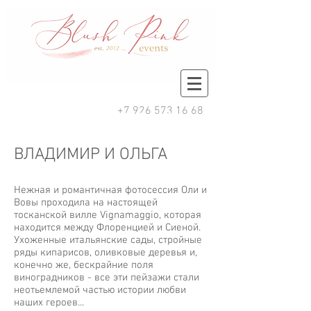
+7 926 573 16 68
П О Р Т Ф О Л И О
ВЛАДИМИР И ОЛЬГА
Нежная и романтичная фотосессия Оли и
Вовы проходила на настоящей
тосканской вилле Vignamaggio, которая
находится между Флоренцией и Сиеной.
Ухоженные итальянские сады, стройные
ряды кипарисов, оливковые деревья и,
конечно же, бескрайние поля
виноградников - все эти пейзажи стали
неотьемлемой частью истории любви
наших героев...